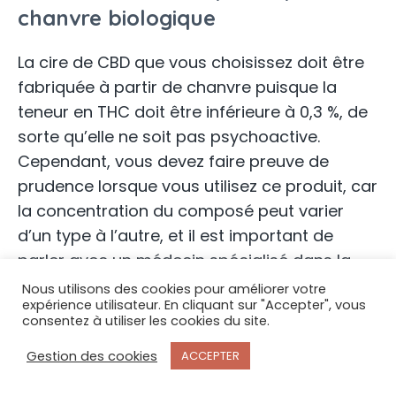
chanvre biologique
La cire de CBD que vous choisissez doit être
fabriquée à partir de chanvre puisque la
teneur en THC doit être inférieure à 0,3 %, de
sorte qu’elle ne soit pas psychoactive.
Cependant, vous devez faire preuve de
prudence lorsque vous utilisez ce produit, car
la concentration du composé peut varier
d’un type à l’autre, et il est important de
parler avec un médecin spécialisé dans la
consommation de produit CBD avant d’en
Nous utilisons des cookies pour améliorer votre
expérience utilisateur. En cliquant sur "Accepter", vous
prendre. Si vous tablez sur de la cire de CBD
consentez à utiliser les cookies du site.
biologique, vous n’aurez pas à gérer les
Gestion des cookies
ACCEPTER
composants néfastes pour la santé.